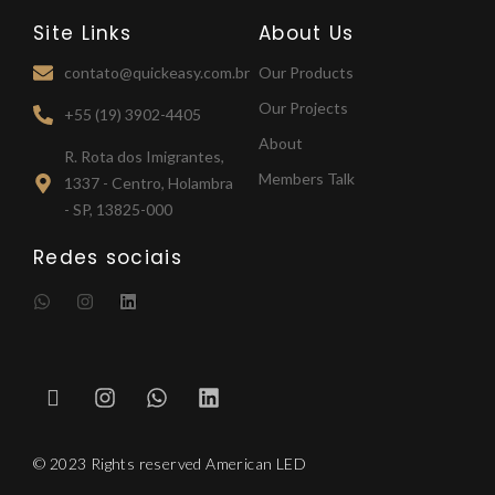
Site Links
About Us
contato@quickeasy.com.br
Our Products
Our Projects
+55 (19) 3902-4405
About
R. Rota dos Imigrantes,
Members Talk
1337 - Centro, Holambra
- SP, 13825-000
Redes sociais
W
I
L
h
n
i
a
s
n
R
I
W
L
t
t
k
s
i
a
n
e
h
i
a
g
d
-
s
a
n
p
r
i
m
t
t
k
p
a
n
a
a
s
e
m
p
g
a
d
© 2023 Rights reserved American LED
-
r
p
i